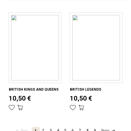
BRITISH KINGS AND QUEENS
BRITISH LEGENDS
10,50 €
10,50 €
2
3
4
5
6
7
8
9
Prec.
1
Succ.