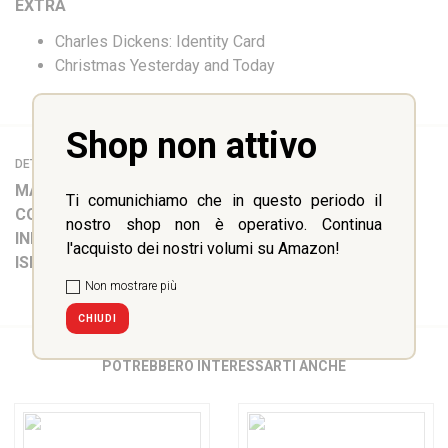
EXTRA
Charles Dickens: Identity Card
Christmas Yesterday and Today
Shop non attivo
DETTAGLI
MATERIA:
Inglese
Ti comunichiamo che in questo periodo il
COLLANA:
LIBERTY Step-by-Step
nostro shop non è operativo. Continua
INFO:
64 pp
l'acquisto dei nostri volumi su Amazon!
ISBN:
9788899279424
Non mostrare più
CHIUDI
POTREBBERO INTERESSARTI ANCHE