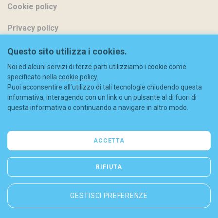
Cookie policy
Privacy policy
Metodi di pagamento
Questo sito utilizza i cookies.
Noi ed alcuni servizi di terze parti utilizziamo i cookie come
Spedizioni
specificato nella
cookie policy
.
Puoi acconsentire all’utilizzo di tali tecnologie chiudendo questa
Diritto di recesso
informativa, interagendo con un link o un pulsante al di fuori di
questa informativa o continuando a navigare in altro modo.
Codice sconto
FAQ
ACCETTA
Contatti
RIFIUTA
GESTISCI PREFERENZE
© 2026 Liberty S.r.l. - C.F./P.IVA: 08844630965 - REA (MI) 2052963
Cookie policy
-
Privacy policy
-
Sitemap
-
Dichiarazione di accessibilità