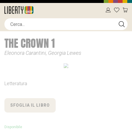
THE CROWN 1
Eleonora Carantini, Georgia Lewes
Letteratura
SFOGLIA IL LIBRO