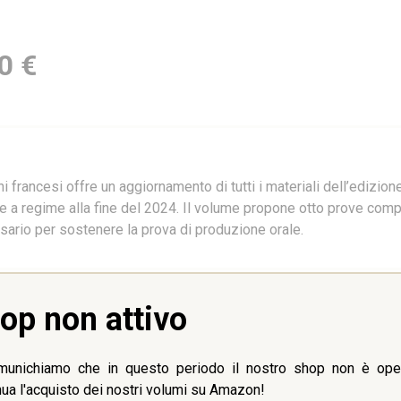
0 €
 francesi offre un aggiornamento di tutti i materiali dell’edizio
te a regime alla fine del 2024. Il volume propone otto prove compl
ssario per sostenere la prova di produzione orale.
op non attivo
munichiamo che in questo periodo il nostro shop non è oper
nua l'acquisto dei nostri volumi su Amazon!