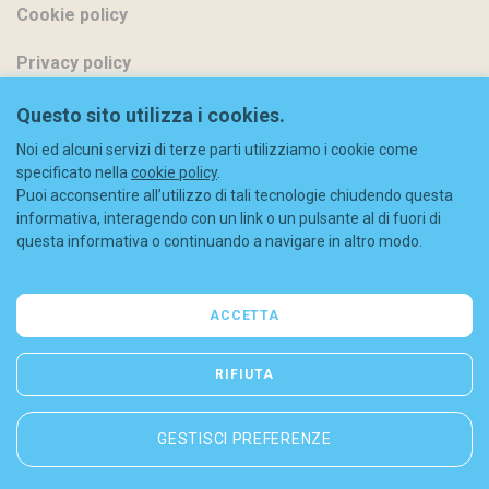
Cookie policy
Privacy policy
Metodi di pagamento
Questo sito utilizza i cookies.
Noi ed alcuni servizi di terze parti utilizziamo i cookie come
Spedizioni
specificato nella
cookie policy
.
Puoi acconsentire all’utilizzo di tali tecnologie chiudendo questa
Diritto di recesso
informativa, interagendo con un link o un pulsante al di fuori di
questa informativa o continuando a navigare in altro modo.
Codice sconto
FAQ
ACCETTA
Contatti
RIFIUTA
GESTISCI PREFERENZE
© 2026 Liberty S.r.l. - C.F./P.IVA: 08844630965 - REA (MI) 2052963
Cookie policy
-
Privacy policy
-
Sitemap
-
Dichiarazione di accessibilità