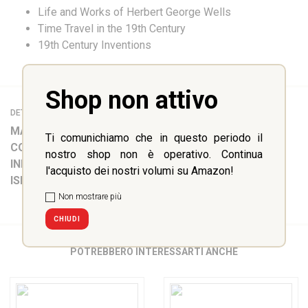
Life and Works of Herbert George Wells
Time Travel in the 19th Century
19th Century Inventions
Shop non attivo
DETTAGLI
MATERIA:
Inglese
Ti comunichiamo che in questo periodo il
COLLANA:
LIBERTY Step-up
nostro shop non è operativo. Continua
INFO:
112 pp
l'acquisto dei nostri volumi su Amazon!
ISBN:
9788899279592
Non mostrare più
CHIUDI
POTREBBERO INTERESSARTI ANCHE