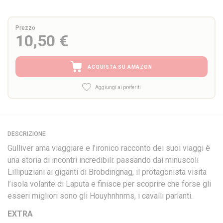
Prezzo
10,50 €
ACQUISTA SU AMAZON
Aggiungi ai preferiti
DESCRIZIONE
Gulliver ama viaggiare e l’ironico racconto dei suoi viaggi è
una storia di incontri incredibili: passando dai minuscoli
Lillipuziani ai giganti di Brobdingnag, il protagonista visita
l’isola volante di Laputa e finisce per scoprire che forse gli
esseri migliori sono gli Houyhnhnms, i cavalli parlanti.
EXTRA