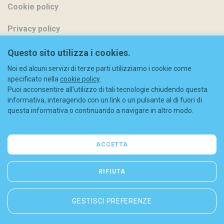
Cookie policy
Privacy policy
Metodi di pagamento
Questo sito utilizza i cookies.
Noi ed alcuni servizi di terze parti utilizziamo i cookie come
Spedizioni
specificato nella
cookie policy
.
Puoi acconsentire all’utilizzo di tali tecnologie chiudendo questa
Diritto di recesso
informativa, interagendo con un link o un pulsante al di fuori di
questa informativa o continuando a navigare in altro modo.
Codice sconto
FAQ
ACCETTA
Contatti
RIFIUTA
GESTISCI PREFERENZE
© 2026 Liberty S.r.l. - C.F./P.IVA: 08844630965 - REA (MI) 2052963
Cookie policy
-
Privacy policy
-
Sitemap
-
Dichiarazione di accessibilità