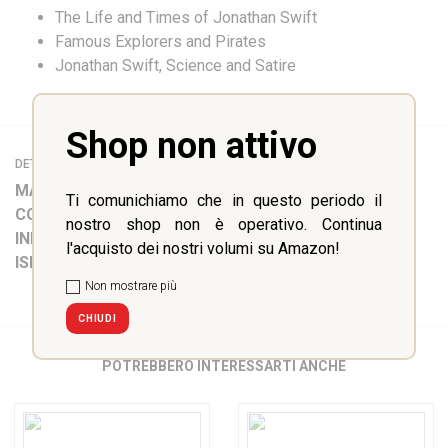
The Life and Times of Jonathan Swift
Famous Explorers and Pirates
Jonathan Swift, Science and Satire
Shop non attivo
DETTAGLI
MATERIA:
Inglese
Ti comunichiamo che in questo periodo il
COLLANA:
LIBERTY Step-up
nostro shop non è operativo. Continua
INFO:
112 pp
l'acquisto dei nostri volumi su Amazon!
ISBN:
9788899279110
Non mostrare più
CHIUDI
POTREBBERO INTERESSARTI ANCHE