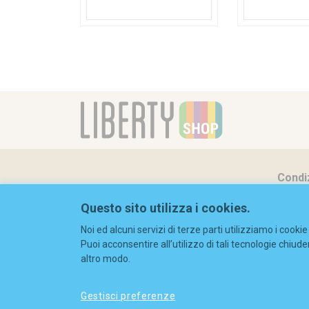
Condiz
Questo sito utilizza i cookies.
Cooki
Noi ed alcuni servizi di terze parti utilizziamo i cook
Privac
Puoi acconsentire all’utilizzo di tali tecnologie chiu
altro modo.
Gestisci preferenze
© 2026 Liberty S.r.l. - C.F./P.IVA: 08844630965 - REA 