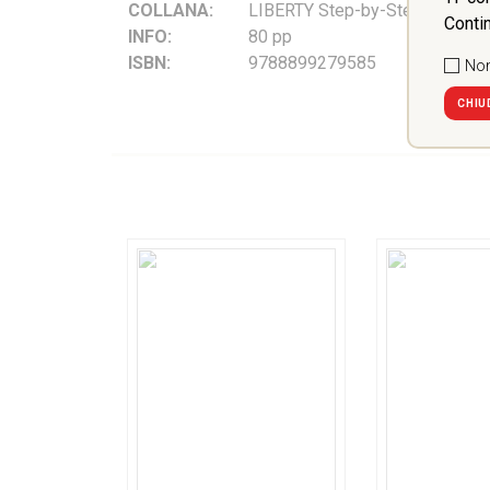
COLLANA:
LIBERTY Step-by-Step
Conti
INFO:
80 pp
ISBN:
9788899279585
Non
CHIU