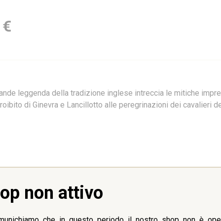
 €
ande leggenda della tradizione inglese intreccia le mitiche impres
ibito di Ginevra e Lancillotto alle peregrinazioni dei cavalieri d
op non attivo
munichiamo che in questo periodo il nostro shop non è oper