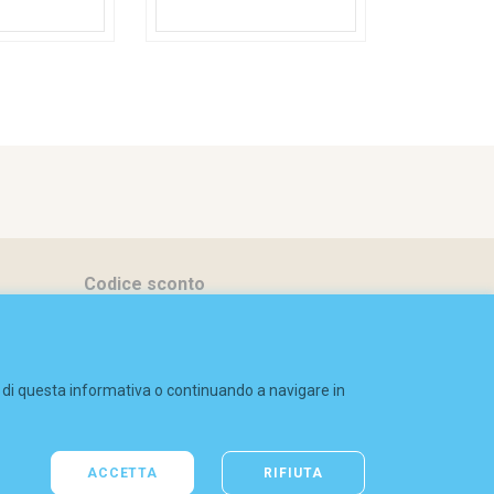
Codice sconto
FAQ
Contatti
ri di questa informativa o continuando a navigare in
ACCETTA
RIFIUTA
ssibilità
digital agency
greenbubble