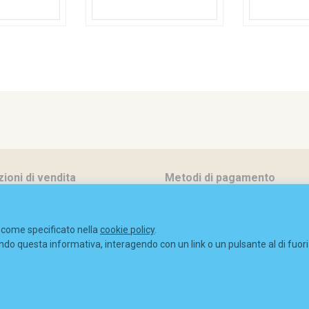
ioni di vendita
Metodi di pagamento
e policy
Spedizioni
ie come specificato nella
cookie policy
.
y policy
Diritto di recesso
dendo questa informativa, interagendo con un link o un pulsante al di fuo
(MI) 2052963
-
Cookie policy
-
Privacy policy
-
Sitemap
-
Dichiarazione di acce