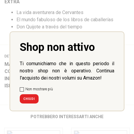
EXTRA
La vida aventurera de Cervantes
El mundo fabuloso de los libros de caballerías
Don Quijote a través del tiempo
Shop non attivo
DETTAGLI
Ti comunichiamo che in questo periodo il
MATERIA:
Spagnolo
nostro shop non è operativo. Continua
COLLANA:
Lecturas LIBERTY
l'acquisto dei nostri volumi su Amazon!
INFO:
128 pp
ISBN:
9788899279547
Non mostrare più
CHIUDI
POTREBBERO INTERESSARTI ANCHE