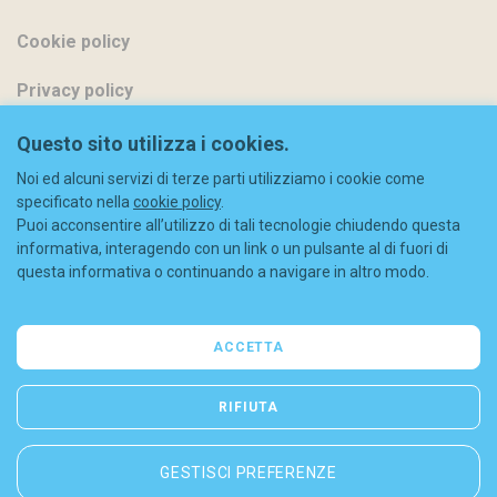
Cookie policy
Privacy policy
Metodi di pagamento
Questo sito utilizza i cookies.
Noi ed alcuni servizi di terze parti utilizziamo i cookie come
Spedizioni
specificato nella
cookie policy
.
Puoi acconsentire all’utilizzo di tali tecnologie chiudendo questa
Diritto di recesso
informativa, interagendo con un link o un pulsante al di fuori di
questa informativa o continuando a navigare in altro modo.
Codice sconto
FAQ
ACCETTA
Contatti
RIFIUTA
GESTISCI PREFERENZE
© 2026 Liberty S.r.l. - C.F./P.IVA: 08844630965 - REA (MI) 2052963