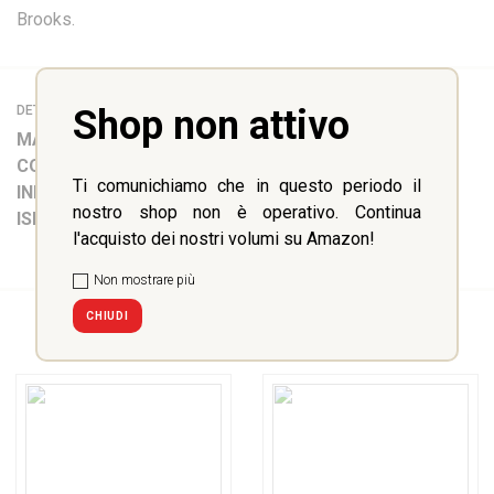
Brooks.
DETTAGLI
Shop non attivo
MATERIA:
Inglese
COLLANA:
LIBERTY Classics
Ti comunichiamo che in questo periodo il
INFO:
288 pp
nostro shop non è operativo. Continua
ISBN:
9788831466066
l'acquisto dei nostri volumi su Amazon!
Non mostrare più
CHIUDI
POTREBBERO INTERESSARTI ANCHE