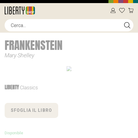
FRANKENSTEIN
Mary Shelley
LIBERTY
Classics
SFOGLIA IL LIBRO