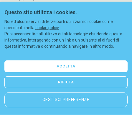
Metodi di pagamento
Questo sito utilizza i cookies.
Noi ed alcuni servizi di terze parti utilizziamo i cookie come
Spedizioni
specificato nella
cookie policy
.
Puoi acconsentire all’utilizzo di tali tecnologie chiudendo questa
Diritto di recesso
informativa, interagendo con un link o un pulsante al di fuori di
questa informativa o continuando a navigare in altro modo.
Codice sconto
FAQ
ACCETTA
Contatti
RIFIUTA
GESTISCI PREFERENZE
© 2026 Liberty S.r.l. - C.F./P.IVA: 08844630965 - REA (MI) 2052963
Cookie policy
-
Privacy policy
-
Sitemap
-
Dichiarazione di accessibilità
digital agency
greenbubble